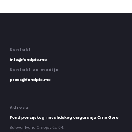
Kontakt
info@fondpio.me
Kontakt za medije
press@fondpio.me
Adresa
Fond penzijskog i invalidskog osiguranja Crne Gore
Bulevar Ivana Crnojevića 64,