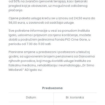
od 50% na zvanični cjenovnik terapija, kao i ljekarski
pregled koji je obavezan, uz mogućnost odloženog
plaćanja.
Cijene paketa usluga kreću se u iznosu od 24,50 eura do
56,00 eura, u zavisnosti od sadržaja usluge.
Sve potrebne informacije u vezi sa ponudom Instituta
Igalo, uslovima i prijavom za njeno korišćenje, možete
dobiti u područnim jedinicima Fonda PIO Crne Gore, u
periodu od 7.30 do 11.00 sati.
Planirane smjene u predsezoni i postsezoni u tekućoj
godini, sa ugovorenim brojem penzionera sa članovima
njihovih porodica, koji mogu koristiti usluge Instituta za
fizikalnu medicinu, rehabilitaciju i reumatologiju „Dr Simo
Milošević“ AD Igalo su:
Predsezona
Datum
Br. korisnika