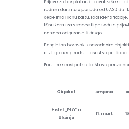
Prijave za besplatan boravak vrše se is
radnim danima u periodu od 07.30 do 11.0
sebe ima i ličnu kartu, radi identifikacij
ličnu kartu za strance ili potvrdu o prija
nosioca osiguranja ili drugo).
Besplatan boravak u navedenim objektima 
razloga neophodno prisustvo pratioca.
Fond ne snosi putne troškove penzionera
Objekat
smjena
s
Hotel „PIO“ u
11. mart
1
Ulcinju