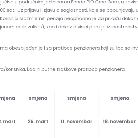
ključivo u područnim jedinicama Fonda PIO Crne Gore, u zavis
0 sati. Uz prijavu i izjavu o saglasnosti, koje se popunjavaj
e. Korisnici srazmjernih penzija neophodno je da prikažu dokaz o
vljenom prebivalištu), kao i dokaz o visini penzije iz inostran
obezbijeđen je i za pratioce penzionera koji su lica sa inval
/korisnika, kao ni putne troškove pratioca penzionera.
mjena
smjena
smjena
smjena
8. mart
25. mart
11. novembar
18. novembar