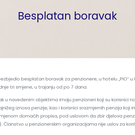
Besplatan boravak
bezbjedio besplatan boravak za penzionere, u hotelu „PIO“ u Ul
ednje tri smjene, u trajanju od po 7 dana.
 u navedenim objektima imaju penzioneri koji su korisnici najn
ajnižeg iznosa penzije, kao i korisnici srazmjernih penzija koji im
primjenom domaćih propisa, pod uslovom da zbir djelova penzij
). Članstvo u penzionerskim organizacijama nije uslov za kor