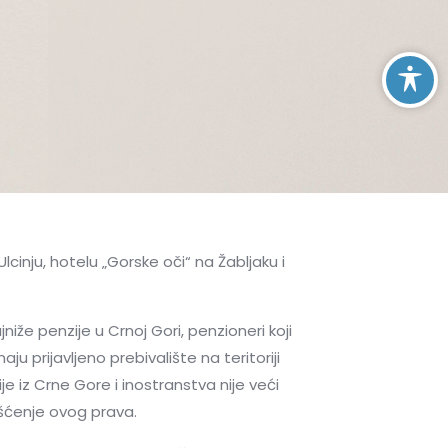
cinju, hotelu „Gorske oči“ na Žabljaku i
iže penzije u Crnoj Gori, penzioneri koji
aju prijavljeno prebivalište na teritoriji
e iz Crne Gore i inostranstva nije veći
išćenje ovog prava.