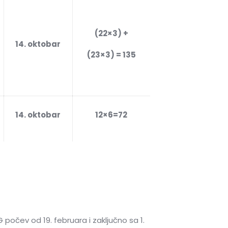
(22×3) +
14. oktobar
(23×3) = 135
14. oktobar
12×6=72
počev od 19. februara i zaključno sa 1.