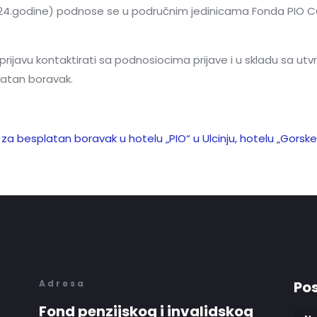
0.2024.godine) podnose se u područnim jedinicama Fonda PIO 
ijavu kontaktirati sa podnosiocima prijave i u skladu sa utvrđ
latan boravak.
je za besplatan boravak
u hotelu „PIO“ u Ulcinju, hotelu „Gorske
Adresa
Pos
Fond penzijskog i invalidskog