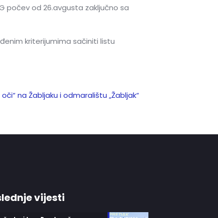
CG počev od 26.avgusta zaključno sa
enim kriterijumima sačiniti listu
 oči“ na Žabljaku i odmaralištu „Žabljak“
lednje vijesti