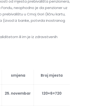
nosti od mjesta prebivališta penzionera,
u u Fondu, neophodno je da penzioner uz
 prebivalištu u Crnoj Gori (ličnu kartu,
stva (izvod iz banke, potvrda inostranog
iditetom ili im je iz zdravstvenih
smjena
Broj mjesta
25. novembar
120×6=720