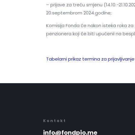
– prijave za treću smjenu (14.10.-21.1
20.septembrom 2024.godine;
Komisija Fonda će nakon isteka roka za pr
penzionera koji će biti upućenii na besp
Tabelarni prikaz termina za prijavljivan
Kontakt
info@fondpio.me