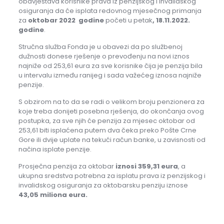
obavještava korisnike prava iz penzijskog i invalidskog
osiguranja da će isplata redovnog mjesečnog primanja
za
oktobar 2022
godine
početi u petak
, 18.11.2022.
godine
.
Stručna služba Fonda je u obavezi da po službenoj
dužnosti donese rješenje o prevođenju na novi iznos
najniže od 253,61 eura za sve korisnike čija je penzija bila
u intervalu između ranijeg i sada važećeg iznosa najniže
penzije.
S obzirom na to da se radi o velikom broju penzionera za
koje treba donijeti posebna rješenja, do okončanja ovog
postupka, za sve njih će penzija za mjesec oktobar od
253,61 biti isplaćena putem dva čeka preko Pošte Crne
Gore ili dvije uplate na tekući račun banke, u zavisnosti od
načina isplate penzije.
Prosječna penzija za oktobar
iznosi 359,31 eura
, a
ukupna sredstva potrebna za isplatu prava iz penzijskog i
invalidskog osiguranja za oktobarsku penziju iznose
43,05 miliona eura.