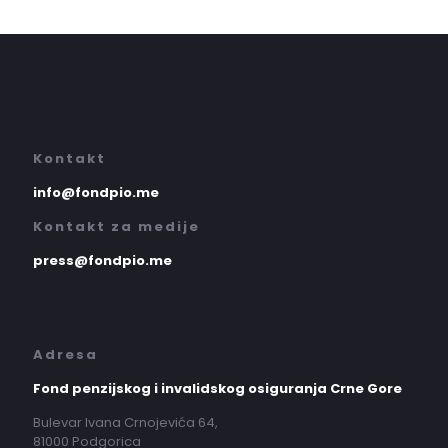
Kontakt
info@fondpio.me
Kontakt za medije
press@fondpio.me
Adresa
Fond penzijskog i invalidskog osiguranja Crne Gore
Bulevar Ivana Crnojevića 64,
81000 Podgorica