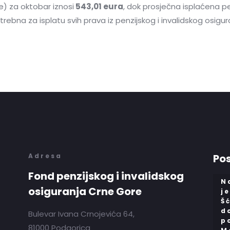
e) za oktobar iznosi
543,01 eura
, dok prosječna isplaćena p
rebna za isplatu svih prava iz penzijskog i invalidskog osig
Adresa
Pos
Fond penzijskog i invalidskog
N
osiguranja Crne Gore
j
Š
d
Bulevar Ivana Crnojevića 64,
p
81000 Podgorica