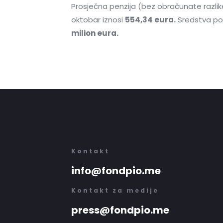
Prosječna penzija (bez obračunate razlik
oktobar iznosi
554,34 eura.
Sredstva pot
milion eura
.
Kontakt
info@fondpio.me
Kontakt za medije
press@fondpio.me