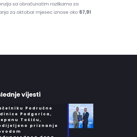
enzija sa obračunatim razlikama za
uranja za oktobar mjesec iznose oko
67,91
lednje vijesti
ačelniku Područne
edinice Podgorica,
ćepanu Tošiću,
odijeljeno priznanje
ovodom