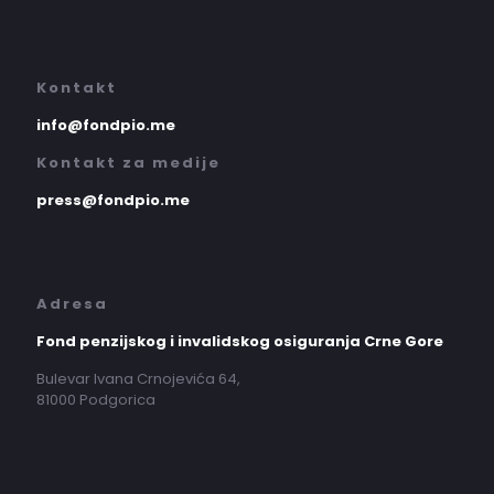
Kontakt
info@fondpio.me
Kontakt za medije
press@fondpio.me
Adresa
Fond penzijskog i invalidskog osiguranja Crne Gore
Bulevar Ivana Crnojevića 64,
81000 Podgorica