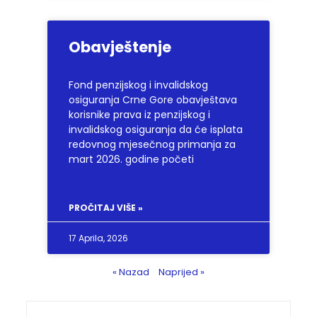
Obavještenje
Fond penzijskog i invalidskog
osiguranja Crne Gore obavještava
korisnike prava iz penzijskog i
invalidskog osiguranja da će isplata
redovnog mjesečnog primanja za
mart 2026. godine početi
PROČITAJ VIŠE »
17 Aprila, 2026
« Nazad
Naprijed »