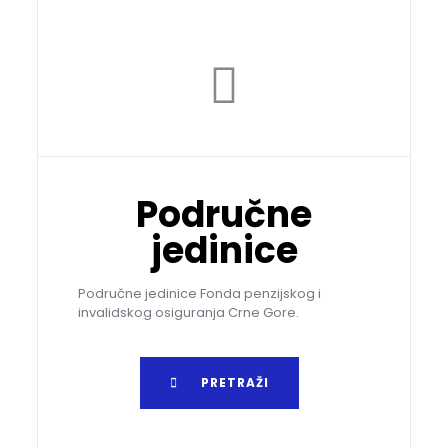
Područne
jedinice
Područne jedinice Fonda penzijskog i
invalidskog osiguranja Crne Gore.
PRETRAŽI