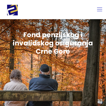
Fond penzijskog i
invalidskog osiguranja
info@fondpio.me
Bulevar Ivana Crnojevića 64, 81000 Podgorica
Crne Gore
Radno vrijeme sa strankama:
ponedjeljak - petak: 7.30 - 11.00