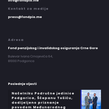
info@fondpio.me
Kontakt za medije
press@fondpio.me
Adresa
Fond penzijskog i invalidskog osiguranja Crne Gore
Bulevar Ivana Crnojevića 64,
81000 Podgorica
Poslednje vijesti
Načelniku Područne jedinice
Podgorica, Šćepanu Tošiću,
dodijeljeno priznanje
povodom Međunarodnog