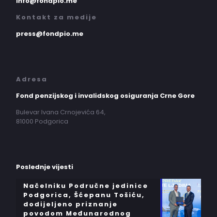
info@fondpio.me
Kontakt za medije
press@fondpio.me
Adresa
Fond penzijskog i invalidskog osiguranja Crne Gore
Bulevar Ivana Crnojevića 64,
81000 Podgorica
Poslednje vijesti
Načelniku Područne jedinice
Podgorica, Šćepanu Tošiću,
dodijeljeno priznanje
povodom Međunarodnog