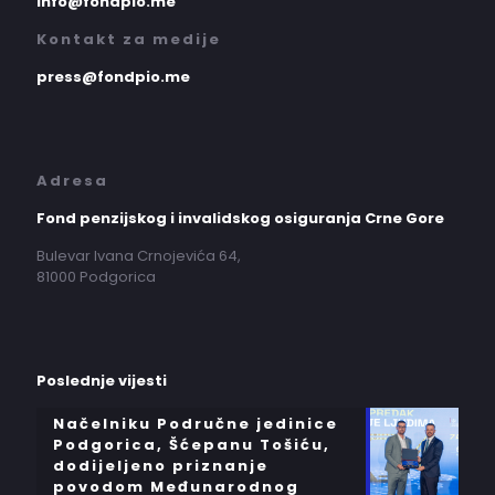
info@fondpio.me
Kontakt za medije
press@fondpio.me
Adresa
Fond penzijskog i invalidskog osiguranja Crne Gore
Bulevar Ivana Crnojevića 64,
81000 Podgorica
Poslednje vijesti
Načelniku Područne jedinice
Podgorica, Šćepanu Tošiću,
dodijeljeno priznanje
povodom Međunarodnog