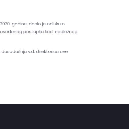
2020. godine, donio je odluku o
provedenog postupka kod nadležnog
, dosadašnja v.d. direktorica ove