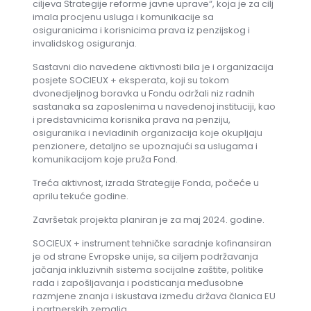
ciljeva Strategije reforme javne uprave“, koja je za cilj
imala procjenu usluga i komunikacije sa
osiguranicima i korisnicima prava iz penzijskog i
invalidskog osiguranja.
Sastavni dio navedene aktivnosti bila je i organizacija
posjete SOCIEUX + eksperata, koji su tokom
dvonedjeljnog boravka u Fondu održali niz radnih
sastanaka sa zaposlenima u navedenoj instituciji, kao
i predstavnicima korisnika prava na penziju,
osiguranika i nevladinih organizacija koje okupljaju
penzionere, detaljno se upoznajući sa uslugama i
komunikacijom koje pruža Fond.
Treća aktivnost, izrada Strategije Fonda, počeće u
aprilu tekuće godine.
Završetak projekta planiran je za maj 2024. godine.
SOCIEUX + instrument tehničke saradnje kofinansiran
je od strane Evropske unije, sa ciljem podržavanja
jačanja inkluzivnih sistema socijalne zaštite, politike
rada i zapošljavanja i podsticanja međusobne
razmjene znanja i iskustava između država članica EU
i partnerskih zemalja.