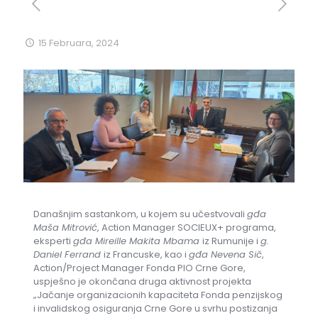
15 Februara, 2024
Današnjim sastankom, u kojem su učestvovali
gđa
Maša Mitrović
, Action Manager SOCIEUX+ programa,
eksperti
gđa Mireille Makita Mbama
iz Rumunije i
g.
Daniel Ferrand
iz Francuske, kao i
gđa Nevena Sič
,
Action/Project Manager Fonda PIO Crne Gore,
uspješno je okončana druga aktivnost projekta
„Jačanje organizacionih kapaciteta Fonda penzijskog
i invalidskog osiguranja Crne Gore u svrhu postizanja