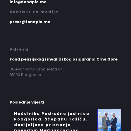
info@fondpio.me
Kontakt za medije
press@fondpio.me
Adresa
Fond penzijskog i invalidskog osiguranja Crne Gore
Bulevar Ivana Crnojevića 64,
81000 Podgorica
Poslednje vijesti
Načelniku Područne jedinice
Podgorica, Šćepanu Tošiću,
dodijeljeno priznanje
povodom Međunarodnog