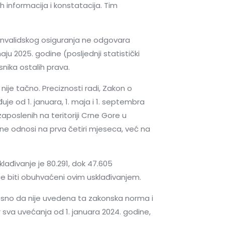
ih informacija i konstatacija. Tim
i invalidskog osiguranja ne odgovara
 2025. godine (posljednji statistički
snika ostalih prava.
ije tačno. Preciznosti radi, Zakon o
uje od 1. januara, 1. maja i 1. septembra
aposlenih na teritoriji Crne Gore u
ne odnosi na prva četiri mjeseca, već na
ađivanje je 80.291, dok 47.605
eće biti obuhvaćeni ovim usklađivanjem.
nosno da nije uvedena ta zakonska norma i
 sva uvećanja od 1. januara 2024. godine,