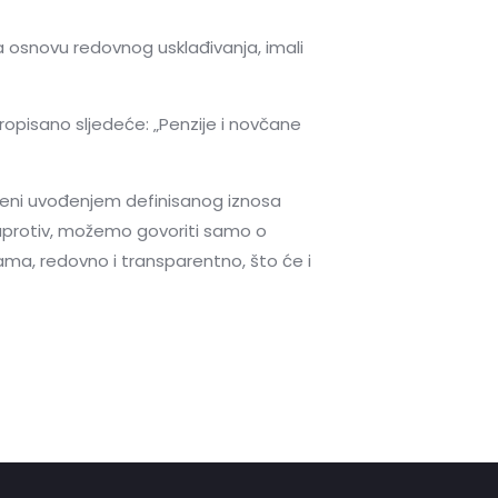
na osnovu redovnog usklađivanja, imali
ropisano sljedeće: „Penzije i novčane
ćeni uvođenjem definisanog iznosa
Naprotiv, možemo govoriti samo o
ama, redovno i transparentno, što će i