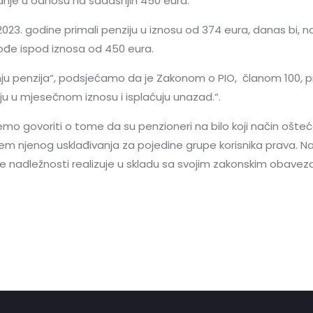
manje u odnosu na sadašnjih 450 eura.
 2023. godine primali penziju u iznosu od 374 eura, danas bi, 
kođe ispod iznosa od 450 eura.
enju penzija“, podsjećamo da je Zakonom o PIO, članom 100, p
u u mjesečnom iznosu i isplaćuju unazad.“.
 govoriti o tome da su penzioneri na bilo koji način ošte
jem njenog usklađivanja za pojedine grupe korisnika prava. 
e nadležnosti realizuje u skladu sa svojim zakonskim obavez