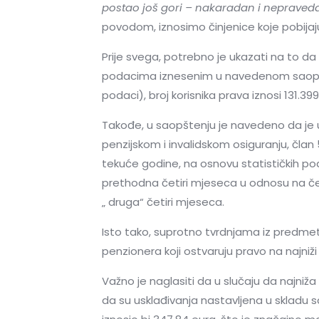
postao još gori – nakaradan i nepraved
povodom, iznosimo činjenice koje pobijaj
Prije svega, potrebno je ukazati na to da
podacima iznesenim u navedenom saopštenj
podaci), broj korisnika prava iznosi 131.39
Takođe, u saopštenju je navedeno da je us
penzijskom i invalidskom osiguranju, član 
tekuće godine, na osnovu statističkih pod
prethodna četiri mjeseca u odnosu na čet
„ druga“ četiri mjeseca.
Isto tako, suprotno tvrdnjama iz predmet
penzionera koji ostvaruju pravo na najniž
Važno je naglasiti da u slučaju da najni
da su usklađivanja nastavljena u skladu s