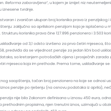
an. Reforma zaboravljena“
, u kojem je iznijet niz neutemeljen
u iznesene tvrdnje.
 stvaran i zvaničan ukupan broj korisnika prava iz penzijskog 
u: zaključno sa aprilskom penzijom koja je isplaćena u maju
9. Strukturu korisnika prava čine 127.896 penzionera i 3.503 kori
klađivanje od 3,1 odsto izvršeno za prva četiri mjeseca, što n
58, predviđa da se vrijednost penzije za jedan lični bod usklađ
ataka, sa kretanjem potrošačkih cijena i prosječnih zarada z
iri mjeseca koja im prethode. Prema tome, usklađivanje se 
nog saopštenja, tačan broj penzionera na koje se odnosi uskl
i iznos penzije po rješenju (na osnovu podataka iz aprila), n
ža penzija nije bila Zakonom definisana u iznosu 450 eura, od
a prethodnim propisima, njen trenutni iznos, uzimajući u obzir