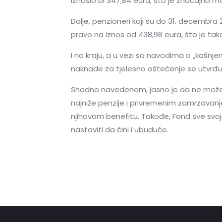
iznosio bi 347,84 eura, što je značajno 
Dalje, penzioneri koji su do 31. decembra
pravo na iznos od 438,98 eura, što je ta
I na kraju, a u vezi sa navodima o „kašnj
naknade za tjelesno oštećenje se utvrđuj
Shodno navedenom, jasno je da ne možemo
najniže penzije i privremenim zamrzavan
njihovom benefitu. Takođe, Fond sve svoj
nastaviti da čini i ubuduće.