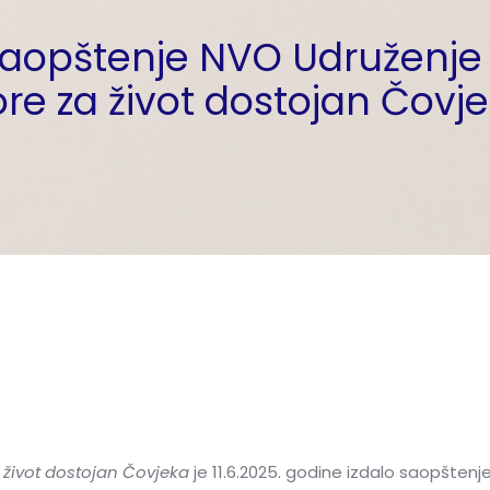
aopštenje NVO Udruženje
re za život dostojan Čovj
 život dostojan Čovjeka
je 11.6.2025. godine izdalo saopšte