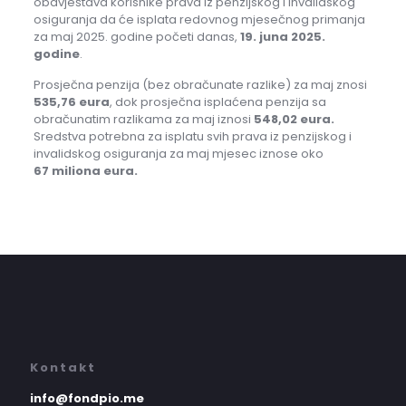
obavještava korisnike prava iz penzijskog i invalidskog
osiguranja da će isplata redovnog mjesečnog primanja
za maj 2025. godine početi danas,
19. juna 2025.
godine
.
Prosječna penzija (bez obračunate razlike) za maj znosi
535,76 eura
, dok prosječna isplaćena penzija sa
obračunatim razlikama za maj iznosi
548,02 eura.
Sredstva potrebna za isplatu svih prava iz penzijskog i
invalidskog osiguranja za maj mjesec iznose oko
67
miliona eura
.
Kontakt
info@fondpio.me