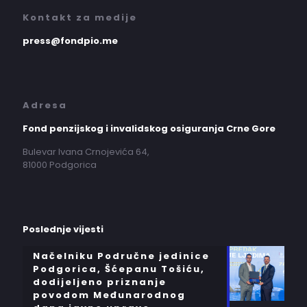
Kontakt za medije
press@fondpio.me
Adresa
Fond penzijskog i invalidskog osiguranja Crne Gore
Bulevar Ivana Crnojevića 64,
81000 Podgorica
Poslednje vijesti
Načelniku Područne jedinice
Podgorica, Šćepanu Tošiću,
dodijeljeno priznanje
povodom Međunarodnog