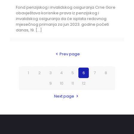
Fond penzijskog i invalidskog osiguranja Crne Gore
obavještava korisnike prava iz penzijskog i
invalidskog osiguranja da će isplata redovnog
mjesečnog primanja za jun 2023. godine početi
danas, 19.
[…]
Prev page
1
2
3
4
5
6
7
8
9
10
11
12
Next page