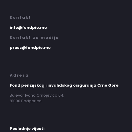
Kontakt
info@fondpio.me
Kontakt za medije
press@fondpio.me
Adresa
Fond penzijskog i invalidskog osiguranja Crne Gore
Bulevar Ivana Crnojevića 64,
81000 Podgorica
Poslednje vijesti