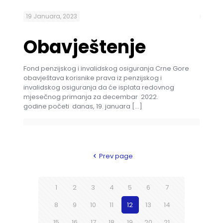
19 Januara, 2023
Obavještenje
Fond penzijskog i invalidskog osiguranja Crne Gore
obavještava korisnike prava iz penzijskog i
invalidskog osiguranja da će isplata redovnog
mjesečnog primanja za decembar 2022.
godine početi danas, 19. januara
[…]
Prev page
1
2
3
4
5
6
7
8
9
10
11
12
13
14
15
16
17
18
19
20
21