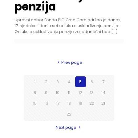
penzija
Upravni odbor Fonda PIO Crne Gore održao je danas
17. sjednicu i donio set odluka o usklađivanju penzija:
Odluku o usklađivanju penzije za jedan lični bod
[…]
Prev page
1
2
3
4
5
6
7
8
9
10
11
12
13
14
15
16
17
18
19
20
21
22
Next page