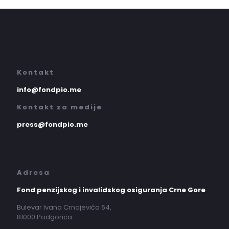
Kontakt
info@fondpio.me
Kontakt za medije
press@fondpio.me
Adresa
Fond penzijskog i invalidskog osiguranja Crne Gore
Bulevar Ivana Crnojevića 64,
81000 Podgorica