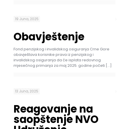
19 Juna, 2025
Obavještenje
Fond penzijskog i invalidskog osiguranja Crne Gore
obavještava korisnike prava iz penzijskog i
invalidskog osiguranja da će isplata redovnog
mjesečnog primanja za maj 2025. godine početi
[…]
13 Juna, 2025
Reagovanje na
saopštenje NVO