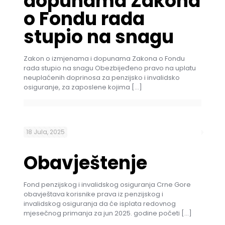
dopunama Zakona
o Fondu rada
stupio na snagu
Zakon o izmjenama i dopunama Zakona o Fondu
rada stupio na snagu Obezbijeđeno pravo na uplatu
neuplaćenih doprinosa za penzijsko i invalidsko
osiguranje, za zaposlene kojima
[…]
18 Jula, 2025
Obavještenje
Fond penzijskog i invalidskog osiguranja Crne Gore
obavještava korisnike prava iz penzijskog i
invalidskog osiguranja da će isplata redovnog
mjesečnog primanja za jun 2025. godine početi
[…]