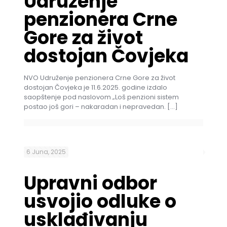
Udruženje
penzionera Crne
Gore za život
dostojan Čovjeka
NVO Udruženje penzionera Crne Gore za život
dostojan Čovjeka je 11.6.2025. godine izdalo
saopštenje pod naslovom „Loš penzioni sistem
postao još gori – nakaradan i nepravedan.
[…]
6 Juna, 2025
Upravni odbor
usvojio odluke o
usklađivanju